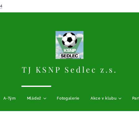
64
TJ KSNP Sedlec z.s.
A-Tým
Mládež
Fotogalerie
Akce v klubu
Par