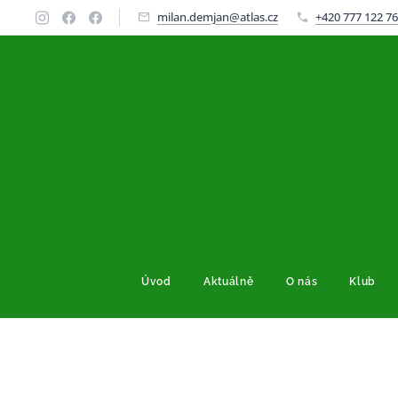
milan.demjan@atlas.cz
+420 777 122 7
Úvod
Aktuálně
O nás
Klub