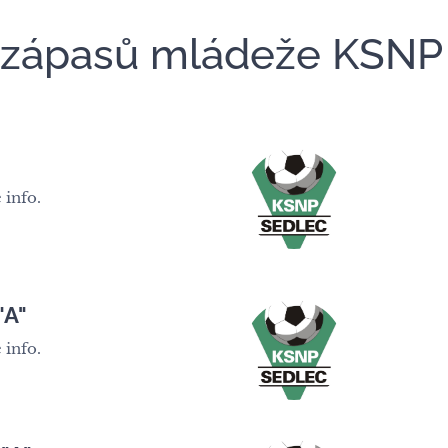
 zápasů mládeže KSNP
 info.
"A"
 info.