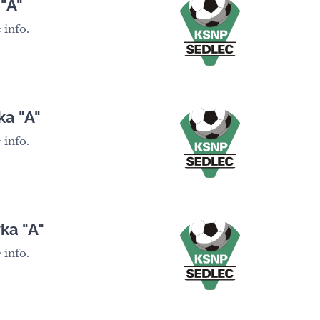
 "A"
 info.
ka "A"
 info.
ka "A"
 info.