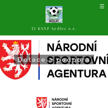
TJ KSNP Sedlec z.s.
Dotace a podpora